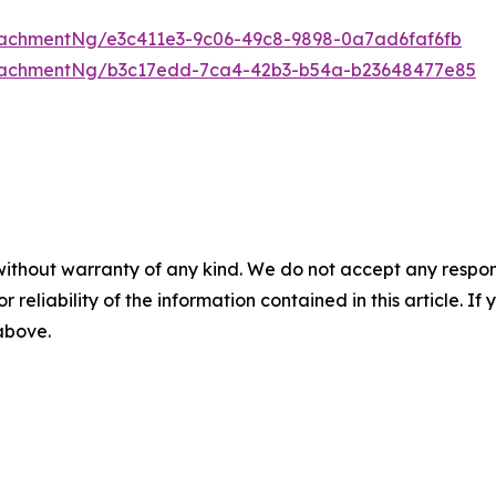
achmentNg/e3c411e3-9c06-49c8-9898-0a7ad6faf6fb
tachmentNg/b3c17edd-7ca4-42b3-b54a-b23648477e85
without warranty of any kind. We do not accept any responsib
r reliability of the information contained in this article. I
 above.