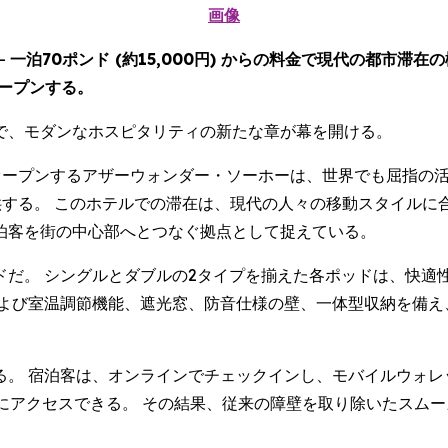
画像
--
一泊70ポンド (約15,000円) からの料金で現代の都市滞
ープンする。
で、モダンなホスピタリティの新たな章が幕を開ける。
reet) にオープンするアザーウォンダー・ソーホーは、世界でも
 から提供する。 このホテルでの滞在は、現代の人々の移動スタイ
泊客を街の中心部へとつなぐ拠点として捉えている。
ドだ。 シングルとダブルの2タイプを揃えた各ポッドは、快適
および室温調節機能、遮光窓、防音仕様の壁、一体型収納を備え
る。 宿泊客は、オンラインでチェックインし、モバイルウォレ
るポッドにアクセスできる。 その結果、従来の障壁を取り除いたス