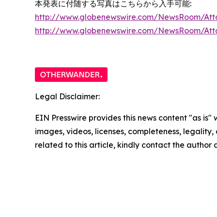
本発表に付随する写真はこちらから入手可能:
http://www.globenewswire.com/NewsRoom/Att
http://www.globenewswire.com/NewsRoom/At
Legal Disclaimer:
EIN Presswire provides this news content "as is" 
images, videos, licenses, completeness, legality, o
related to this article, kindly contact the author