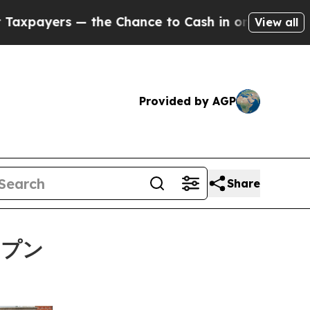
Chance to Cash in on Publicly Owned oil
Five Qu
View all
Provided by AGP
Share
ープン