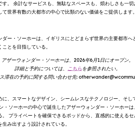
です。 余計なサービスも、無駄なスペースも、煩わしさも一切
して世界有数の大都市の中心で比類のない価値をご提供します
。
ンダー・ソーホーは、イギリスにとどまらず世界の主要都市へ
くことを目指している。
アザーウォンダー・ソーホーは、2026年6月1日にオープン。
詳細と予約については、
こちら
を参照されたい。
在の予約に関する問い合わせ先: otherwander@wcommunicat
めに、スマートなデザイン、シームレスなテクノロジー、そし
ドン・ソーホーの中心で誕生したアザーウォンダー・ソーホーは
る。 プライベートを確保できるポッドから、直感的に使えるセ
を生み出すよう設計されている。