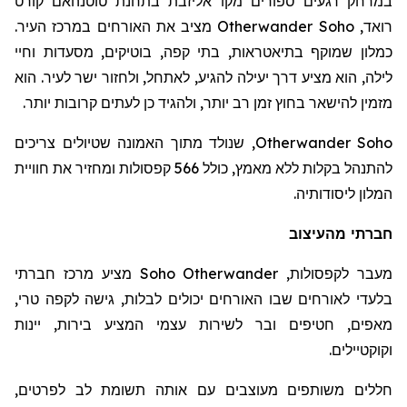
במרחק רגעים ספורים מקו אליזבת בתחנת
טוטנהאם
קורט
רואד
,
Otherwander Soho
מציב את האורחים במרכז העיר.
כמלון שמוקף בתיאטראות, בתי קפה, בוטיקים, מסעדות וחיי
לילה, הוא מציע דרך יעילה להגיע, לאתחל, ולחזור ישר לעיר. הוא
מזמין להישאר בחוץ זמן רב יותר, ולהגיד כן לעתים קרובות יותר.
Otherwander Soho
, שנולד מתוך האמונה שטיולים צריכים
להתנהל בקלות ללא מאמץ, כולל 566 קפסולות ומחזיר את חוויית
המלון ליסודותיה.
חברתי מהעיצוב
מעבר לקפסולות,
Otherwander
Soho
מציע מרכז חברתי
בלעדי לאורחים שבו האורחים יכולים לבלות, גישה לקפה טרי,
מאפים, חטיפים ובר לשירות עצמי המציע בירות, יינות
וקוקטיילים.
חללים משותפים מעוצבים עם אותה תשומת לב לפרטים,