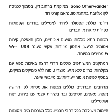
Otherwander
Soho
ממוקמת ברחוב דין, בסמוך לכניסה
לקו אליזבת בתחנת
טוטנהאם
קורט רוד
הלינה כוללת
קפסולה
ל
יחיד למטיילים בודדים וקפסולות
כפולות לזוגות או חברים
תכונות התא כוללות: מצעים איכותיים, חלון האפלה, קירות
אטומים לרעש, אחסון מזוודות, שקעי טעינה
USB
ו-
Wi-
Fi
מהיר
ים
במיוחד.
המתקנים המשותפים כוללים חדרי רחצה באיכות ספא
עם
מקלחות
,
ברזים
ללא
מגע
ומוצרי
טיפוח
ללא
כימיקלים מזיקים
,
בנוסף
לפינות
איפור
ייעודיות
עם
מייבשי
שיער
.
מרחבים חברתיים כוללים מכונות אוטומטיות לפי דרישה
(קפה, מאפים, חטיפים) ובר בשירות עצמי עם בירות, יינות
וקוקטיילים
קיימות משולבת בכל רחבי הבניין, כולל מערכות מים מסוננות