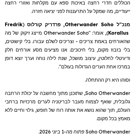
הכוללים חדרי רחצה באיכות ספא
עם
מקלחות
ואזורי
רחצה
ייעודיים
,
מה
שמקל
על
התרעננות
לפני
יציאה
חזרה
.
מנכ"ל
Soho
Otherwander
, פרדריק
קורלוס
(
Fredrik
Korallus
)
, אומר: "
Otherwander Soho
מייצג זיקוק של מה
שהאורחים באמת צריכים - וצריכים לשלם עבורו. בלי קישוטים,
בלי בזבוז מקום, בלי חיכוכים. אנו מציעים מסע אורחים חלק
ודיגיטלי לחלוטין, עיצוב מושכל, שנת לילה נוחה וערך יוצא דופן
במרכז אחת הערים הגדולות בעולם
".
וסוהו היא רק ההתחלה.
Otherwander
Soho
, שתוכנ
ן
מתוך מחשבה על יכולת הרחבה
גלובלית, שוא
ף
לצמוח מעבר לבריטניה לערים מרכזיות ברחבי
העולם, תוך שה
וא
נושא את אותה רוח של חופש, גילוי וחיים ללא
מאמץ בכל מקום.
Otherwander
Soho
פתוח מה-1 ביוני 2026.