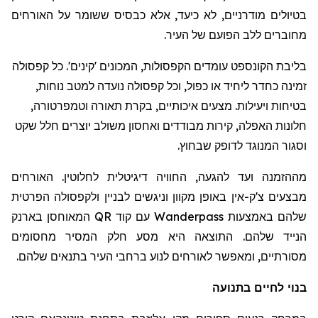
בטיולים מודרניים, לא כיעד, אלא כבסיס ששומר על האורחים
מחוברים ללב הפועם של העיר.
בליבת הקונספט עומדים הקפסולות, המכונים 'קינים'. כל קפסולה
זמינה כחדר ליחיד או כפול, וכל קפסולה נועדה למטב נוחות,
בטיחות ויעילות. מצעים איכותיים, בקרת תאורה וטמפרטורה,
חלונות האפלה, קירות מבודדים ואחסון משולב יוצרים חלל שקט
וסגור המנוגד לדופק שבחוץ.
מההזמנה ועד להגעה, החוויה דיגיטלית לחלוטין. האורחים
מבצעים צ'ק-אין באופן מקוון וניגשים לבניין ולקפסולה הפרטית
שלהם באמצעות
Wanderpass
עם קוד
QR
המאוחסן בארנק
הנייד שלהם. התוצאה היא מסע חלק המסיר מחסומים
מסורתיים, ומאפשר לאורחים לנוע ברחבי העיר בתנאים שלהם.
בנוי לחיים בתנועה