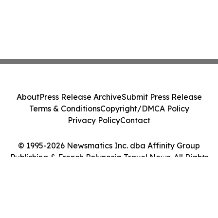
About
Press Release Archive
Submit Press Release
Terms & Conditions
Copyright/DMCA Policy
Privacy Policy
Contact
© 1995-2026 Newsmatics Inc. dba Affinity Group
Publishing & French Polynesia Travel News. All Rights
Reserved.
Cookie Settings / Your Privacy Choices