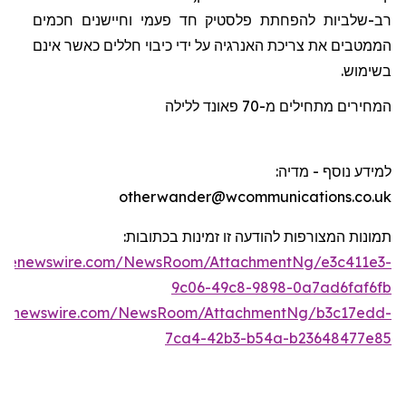
רב-שלביות להפחתת פלסטיק חד פעמי וחיישנים חכמים
הממטבים את צריכת האנרגיה על ידי כיבוי חללים כאשר אינם
בשימוש.
המחירים מתחילים מ-70
פאונד
ללילה
למידע נוסף - מדיה
:
otherwander@wcommunications.co.uk
תמונות המצורפות להודעה זו זמינות בכתוב
ו
ת:
lobenewswire.com/NewsRoom/AttachmentNg/e3c411e3-
9c06-49c8-9898-0a7ad6faf6fb
obenewswire.com/NewsRoom/AttachmentNg/b3c17edd-
7ca4-42b3-b54a-b23648477e85